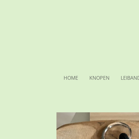
Ga
direct
naar
de
hoofdinhoud
HOME
KNOPEN
LEIBAN